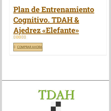
Plan de Entrenamiento
Cognitivo. TDAH &
Ajedrez «Elefante»
Valorado
en
4.50
de
COMPRAR AHORA
5