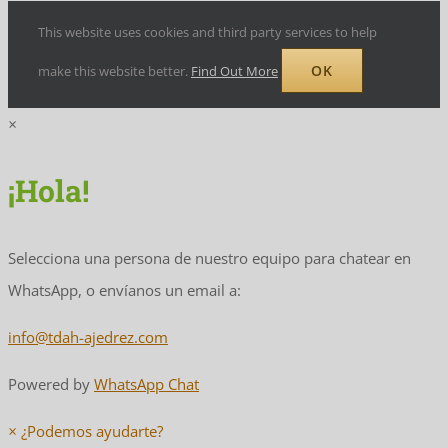
This website uses cookies and third party services to help
OK
make this website better.
Find Out More
×
¡Hola!
Selecciona una persona de nuestro equipo para chatear en
WhatsApp, o envíanos un email a:
info@tdah-ajedrez.com
Powered by
WhatsApp Chat
×
¿Podemos ayudarte?