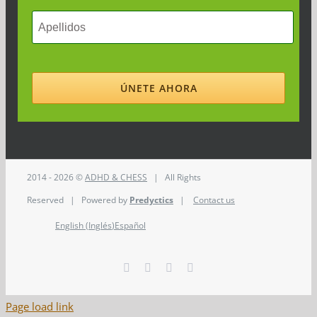
2014 - 2026 ©
ADHD & CHESS
| All Rights
Reserved | Powered by
Predyctics
|
Contact us
English
(
Inglés
)
Español
Facebook
Twitter
Instagram
LinkedIn
Page load link