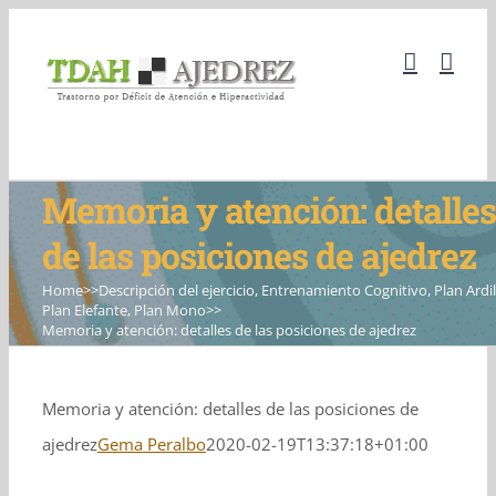
Skip
to
content
Memoria y atención: detalles
de las posiciones de ajedrez
Home
>>
Descripción del ejercicio
,
Entrenamiento Cognitivo
,
Plan Ardil
Plan Elefante
,
Plan Mono
>>
Memoria y atención: detalles de las posiciones de ajedrez
Memoria y atención: detalles de las posiciones de
ajedrez
Gema Peralbo
2020-02-19T13:37:18+01:00