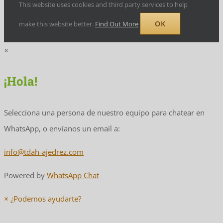
This website uses cookies and third party services to help
OK
make this website better.
Find Out More
×
¡Hola!
Selecciona una persona de nuestro equipo para chatear en
WhatsApp, o envíanos un email a:
info@tdah-ajedrez.com
Powered by
WhatsApp Chat
×
¿Podemos ayudarte?