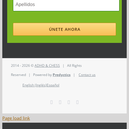
2014 - 2026 ©
ADHD & CHESS
| All Rights
Reserved | Powered by
Predyctics
|
Contact us
English
(
Inglés
)
Español
Facebook
Twitter
Instagram
LinkedIn
Page load link