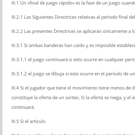
III.1 Un «final de juego rápido» es la fase de un juego cua
III.2.1 Las Siguientes Directrices relativas al período final 
III.2.2 Las presentes Directrices se aplicarán únicamente a l
III.3.1 Si ambas banderas han caído y es imposible estable
III.3.1.1 el juego continuará si esto ocurre en cualquier per
III.3.1.2 el juego se dibuja si esto ocurre en el período d
III.4 Si el jugador que tiene el movimiento tiene menos de
constituye la oferta de un sorteo. Si la oferta se niega, y el
continuará.
III.5 Si el artículo