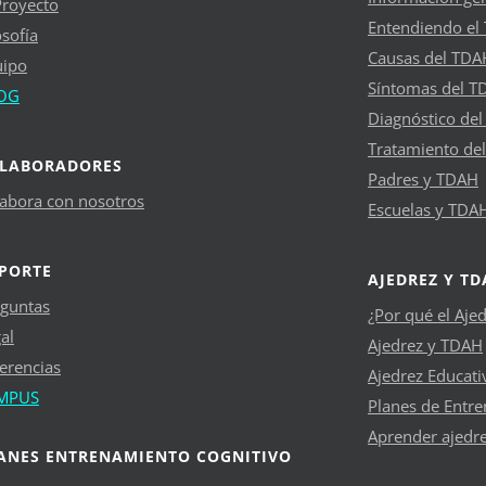
Proyecto
Entendiendo el
osofía
Causas del TDA
uipo
Síntomas del T
OG
Diagnóstico de
Tratamiento de
LABORADORES
Padres y TDAH
abora con nosotros
Escuelas y TDA
PORTE
AJEDREZ Y T
guntas
¿Por qué el Aje
al
Ajedrez y TDAH
erencias
Ajedrez Educati
MPUS
Planes de Entr
Aprender ajedr
ANES ENTRENAMIENTO COGNITIVO