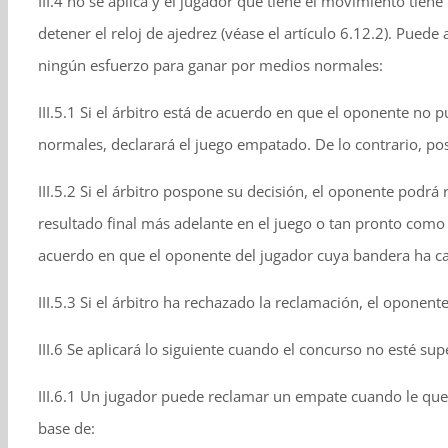
III.4 no se aplica y el jugador que tiene el movimiento ti
detener el reloj de ajedrez (véase el artículo 6.12.2). Pu
ningún esfuerzo para ganar por medios normales:
III.5.1 Si el árbitro está de acuerdo en que el oponente n
normales, declarará el juego empatado. De lo contrario, po
III.5.2 Si el árbitro pospone su decisión, el oponente podrá 
resultado final más adelante en el juego o tan pronto como
acuerdo en que el oponente del jugador cuya bandera ha c
III.5.3 Si el árbitro ha rechazado la reclamación, el oponent
III.6 Se aplicará lo siguiente cuando el concurso no esté sup
III.6.1 Un jugador puede reclamar un empate cuando le que
base de: