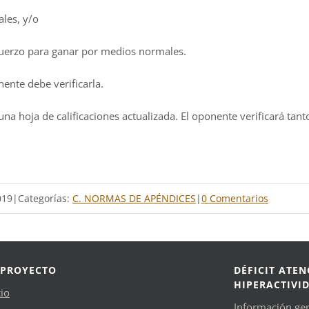
les, y/o
fuerzo para ganar por medios normales.
nente debe verificarla.
r una hoja de calificaciones actualizada. El oponente verificará tan
019
|
Categorías:
C. NORMAS DE APÉNDICES
|
0 Comentarios
 PROYECTO
DÉFICIT ATEN
HIPERACTIVI
cio
Información ge