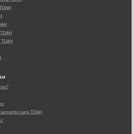
 TDAH
H
DAH
l TDAH
l TDAH
H
DAH
drez?
vo
enamiento para TDAH
ez