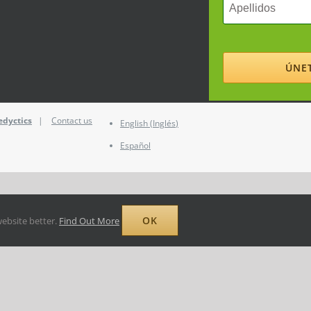
edyctics
|
Contact us
English
(
Inglés
)
Español
OK
website better.
Find Out More