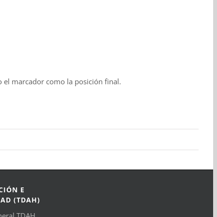
to el marcador como la posición final.
CIÓN E
DAD (TDAH)
neral TDAH