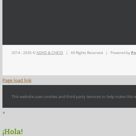
2014 - 2026 ©
ADHD & CHESS
| All Rights Reserved | Powered by
Pr
Page load link
This website uses cookies and third party services to help make this 
×
¡Hola!