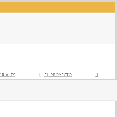
ORIALES
EL PROYECTO
Home
>>
Directrices III. Finales a caída de bandera