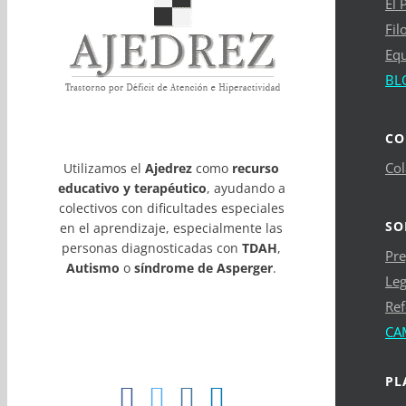
El 
Fil
Eq
BL
CO
Col
Utilizamos el
Ajedrez
como
recurso
educativo y terapéutico
, ayudando a
colectivos con dificultades especiales
SO
en el aprendizaje, especialmente las
personas diagnosticadas con
TDAH
,
Pre
Autismo
o
síndrome de Asperger
.
Leg
Ref
CA
PL