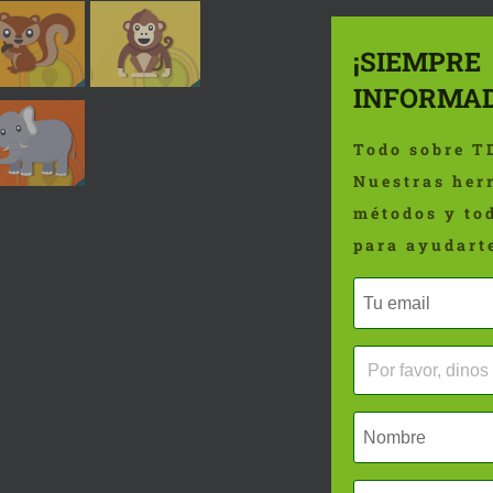
¡SIEMPRE
INFORMAD
Todo sobre T
Nuestras her
métodos y to
para ayudart