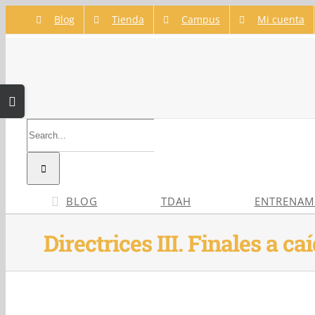
Skip
Blog
Tienda
Campus
Mi cuenta
to
content
Toggle
Sliding
Search
Bar
for:
Area
BLOG
TDAH
ENTRENAM
Directrices III. Finales a c