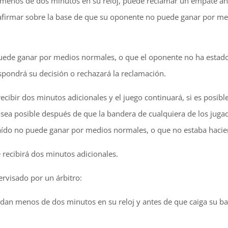
ene menos de dos minutos en su reloj, puede reclamar un empate an
ede afirmar sobre la base de que su oponente no puede ganar por 
o puede ganar por medios normales, o que el oponente no ha esta
spondrá su decisión o rechazará la reclamación.
recibir dos minutos adicionales y el juego continuará, si es posible
 sea posible después de que la bandera de cualquiera de los juga
aído no puede ganar por medios normales, o que no estaba hacien
e recibirá dos minutos adicionales.
ervisado por un árbitro:
dan menos de dos minutos en su reloj y antes de que caiga su ban