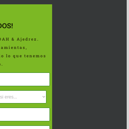
OS!
DAH & Ajedrez.
ramientas,
do lo que tenemos
e.