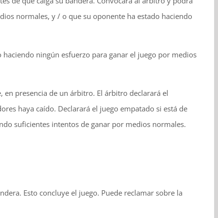
tes de que caiga su bandera. Convocará al árbitro y podrá
medios normales, y / o que su oponente ha estado haciendo
do haciendo ningún esfuerzo para ganar el juego por medios
, en presencia de un árbitro. El árbitro declarará el
dores haya caído. Declarará el juego empatado si está de
do suficientes intentos de ganar por medios normales.
dera. Esto concluye el juego. Puede reclamar sobre la