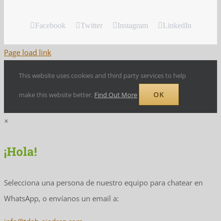
Facebook
Twitter
Instagram
LinkedIn
Page load link
This website uses cookies and third party services to help
OK
make this website better.
Find Out More
×
¡Hola!
Selecciona una persona de nuestro equipo para chatear en
WhatsApp, o envíanos un email a: