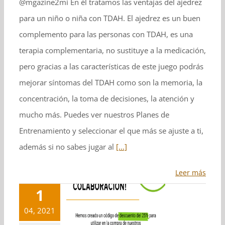
@mgazine2mi En él tratamos las ventajas del ajedrez
para un niño o niña con TDAH. El ajedrez es un buen
complemento para las personas con TDAH, es una
terapia complementaria, no sustituye a la medicación,
pero gracias a las características de este juego podrás
mejorar síntomas del TDAH como son la memoria, la
concentración, la toma de decisiones, la atención y
mucho más. Puedes ver nuestros Planes de
Entrenamiento y seleccionar el que más se ajuste a ti,
además si no sabes jugar al
[...]
Leer más
1
tina Badenas,
04, 2021
ch de TDAH y
 Sanz, director