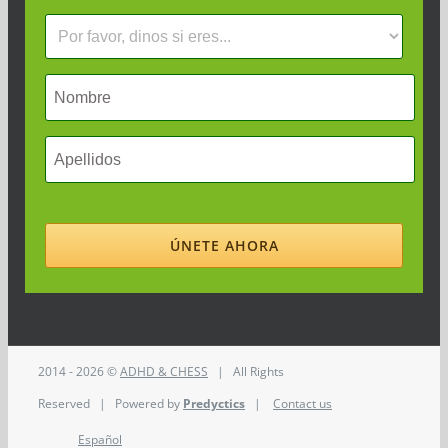
2014 - 2026 ©
ADHD & CHESS
| All Rights
Reserved | Powered by
Predyctics
|
Contact us
Español