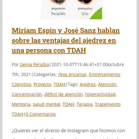
ona con TDAH
Miriam Espin y José Sanz hablan
sobre las ventajas del ajedrez en
una persona con TDAH
Por
Gema Peralbo
|
2021-10-07T15:46:41+01:00
octubre
7th, 2021
|
Categorías:
¡Nos encanta!
,
Entrenamiento
Cognitivo
,
Proyecto
,
TDAH
|
Tags:
Ajedrez
,
Atención
,
Concentración
,
déficit de atención
,
hiperactividad
,
Memoria
,
salud mental
,
TDAH
,
Terapia
,
Tratamiento
TDAH
|
0 Comentarios
¿Quieres ver el directo de Instagram que hicimos con