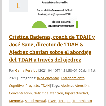
DAH & Ajedrez
rlan sobre el
aje del TDAH a
és del ajedrez
Cristina Badenas, coach de TDAH y
José Sanz, director de TDAH &
Ajedrez charlan sobre el abordaje
del TDAH a través del ajedrez
Por
Gema Peralbo
|
2021-04-10T14:31:58+01:00
abril 1st,
2021
|
Categorías:
¡Nos encanta!
,
Entrenamiento
Cognitivo
,
Proyecto
,
TDAH
|
Tags:
Ajedrez
,
Atención
,
Concentración
,
déficit de atención
,
hiperactividad
,
Memoria
,
salud mental
,
TDAH
,
Terapia
,
Tratamiento