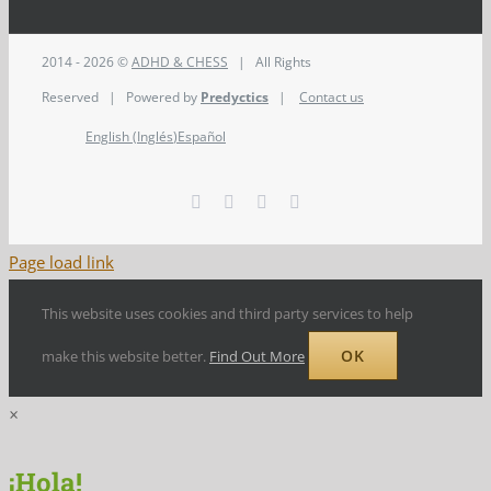
2014 - 2026 ©
ADHD & CHESS
| All Rights
Reserved | Powered by
Predyctics
|
Contact us
English
(
Inglés
)
Español
Facebook
Twitter
Instagram
LinkedIn
Page load link
This website uses cookies and third party services to help
OK
make this website better.
Find Out More
×
¡Hola!