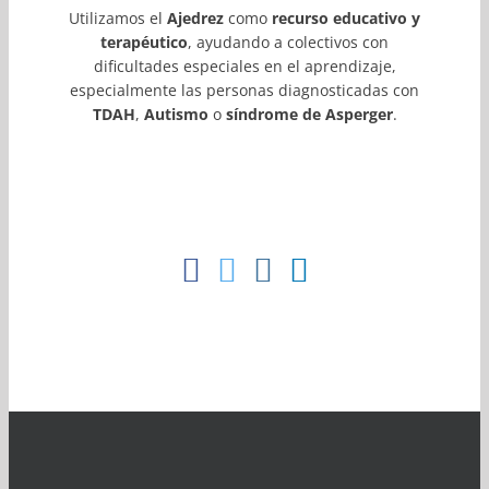
¿Es
Utilizamos el
Ajedrez
como
recurso educativo y
esto
terapéutico
, ayudando a colectivos con
dificultades especiales en el aprendizaje,
un
especialmente las personas diagnosticadas con
problema?
TDAH
,
Autismo
o
síndrome de Asperger
.
¿Qué
puedo
hacer?