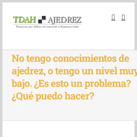
Skip
to
content
No tengo conocimientos de
ajedrez, o tengo un nivel mu
bajo. ¿Es esto un problema?
¿Qué puedo hacer?
Home
>>
No tengo conocimientos de ajedrez, o tengo un nivel muy bajo. ¿Es e
un problema? ¿Qué puedo hacer?