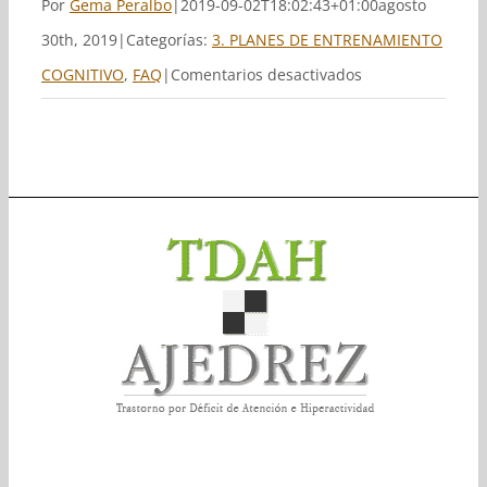
Por
Gema Peralbo
|
2019-09-02T18:02:43+01:00
agosto
30th, 2019
|
Categorías:
3. PLANES DE ENTRENAMIENTO
en
COGNITIVO
,
FAQ
|
Comentarios desactivados
No
tengo
conocimientos
de
ajedrez,
o
tengo
un
nivel
muy
bajo.