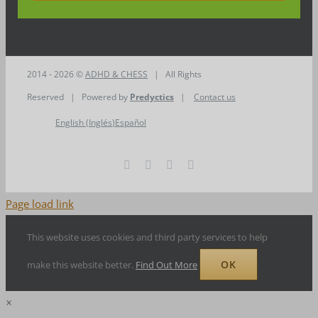
2014 - 2026 ©
ADHD & CHESS
| All Rights
Reserved | Powered by
Predyctics
|
Contact us
English
(
Inglés
)
Español
Facebook
Twitter
Instagram
LinkedIn
Page load link
This website uses cookies and third party services to help
OK
make this website better.
Find Out More
×