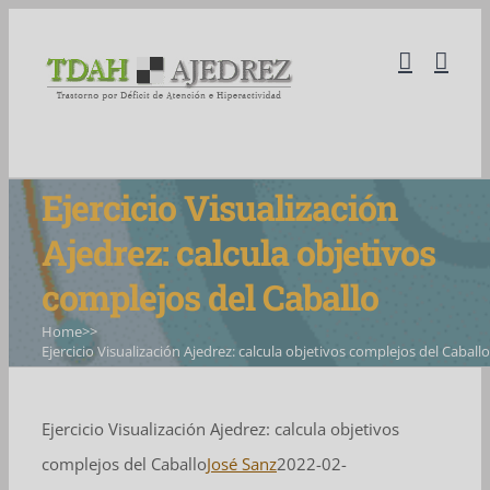
Skip
to
content
Ejercicio Visualización
Ajedrez: calcula objetivos
complejos del Caballo
Home
>>
Ejercicio Visualización Ajedrez: calcula objetivos complejos del Caballo
Ejercicio Visualización Ajedrez: calcula objetivos
complejos del Caballo
José Sanz
2022-02-