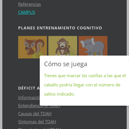
Referencias
CAMPUS
PLANES ENTRENAMIENTO COGNITIVO
Cómo se juega
Tienes que marcar las casillas a las que el
caballo podría llegar con el número de
DÉFICIT ATENCIÓN E HIPERACTIVIDAD (TDAH)
saltos indicado.
Información general TDAH
Entendiendo el TDAH
Causas del TDAH
Síntomas del TDAH