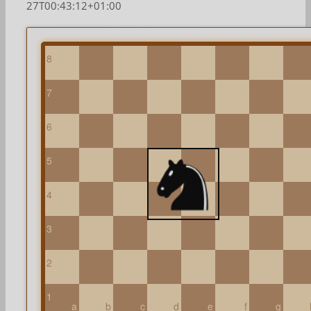
27T00:43:12+01:00
8
7
6
5
4
3
2
1
a
b
c
d
e
f
g